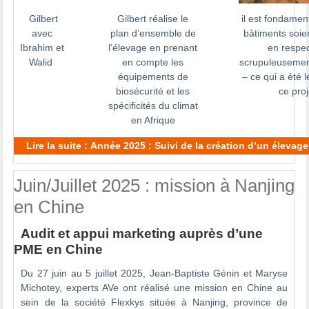
Gilbert
Gilbert réalise le
il est fondamen
avec
plan d’ensemble de
bâtiments soien
Ibrahim et
l’élevage en prenant
en respe
Walid
en compte les
scrupuleusemen
équipements de
– ce qui a été 
biosécurité et les
ce proj
spécificités du climat
en Afrique
Lire la suite : Année 2025 : Suivi de la création d’un élevag
Juin/Juillet 2025 : mission à Nanjing
en Chine
Audit et appui marketing auprès d’une
PME en Chine
Du 27 juin au 5 juillet 2025, Jean-Baptiste Génin et Maryse
Michotey, experts AVe ont réalisé une mission en Chine au
sein de la société Flexkys située à Nanjing, province de