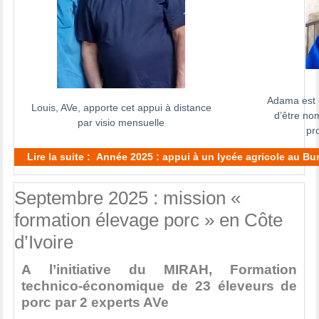
Adama est u
Louis, AVe, apporte cet appui à distance
d’être no
par visio mensuelle
pr
Lire la suite : Année 2025 : appui à un lycée agricole au B
Septembre 2025 : mission «
formation élevage porc » en Côte
d’Ivoire
A l’initiative du MIRAH, Formation
technico-économique de 23 éleveurs de
porc par 2 experts AVe