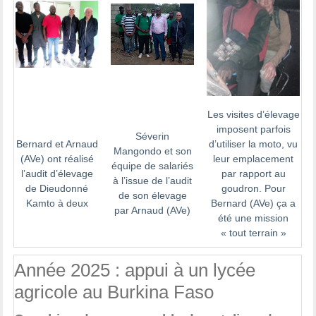
Les visites d’élevage
imposent parfois
Séverin
Bernard et Arnaud
d’utiliser la moto, vu
Mangondo et son
(AVe) ont réalisé
leur emplacement
équipe de salariés
l’audit d’élevage
par rapport au
à l’issue de l’audit
de Dieudonné
goudron. Pour
de son élevage
Kamto à deux
Bernard (AVe) ça a
par Arnaud (AVe)
été une mission
« tout terrain »
Année 2025 : appui à un lycée
agricole au Burkina Faso