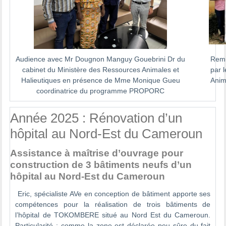
Audience avec Mr Dougnon Manguy Gouebrini Dr du
Remi
cabinet du Ministère des Ressources Animales et
par 
Halieutiques en présence de Mme Monique Gueu
Anim
coordinatrice du programme PROPORC
Année 2025 : Rénovation d’un
hôpital au Nord-Est du Cameroun
Assistance à maîtrise d’ouvrage pour
construction de 3 bâtiments neufs d’un
hôpital au Nord-Est du Cameroun
Eric, spécialiste AVe en conception de bâtiment apporte ses
compétences pour la réalisation de trois bâtiments de
l’hôpital de TOKOMBERE situé au Nord Est du Cameroun.
Particularité : comme la zone est déclarée peu sûre du fait