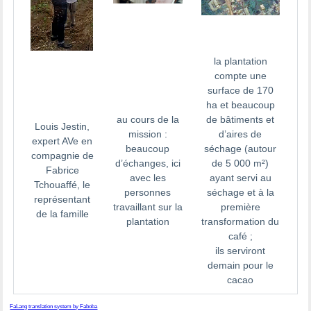
la plantation
compte une
surface de 170
ha et beaucoup
au cours de la
de bâtiments et
Louis Jestin,
mission :
d’aires de
expert AVe en
beaucoup
séchage (autour
compagnie de
d’échanges, ici
de 5 000 m²)
Fabrice
avec les
ayant servi au
Tchouaffé, le
personnes
séchage et à la
représentant
travaillant sur la
première
de la famille
plantation
transformation du
café ;
ils serviront
demain pour le
cacao
FaLang translation system by Faboba