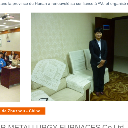
dans la province du Hunan a renouvelé sa confiance à AVe et organis
re de Zhuzhou - Chine
OWDER METALLURGY FURNACES Co Ltd