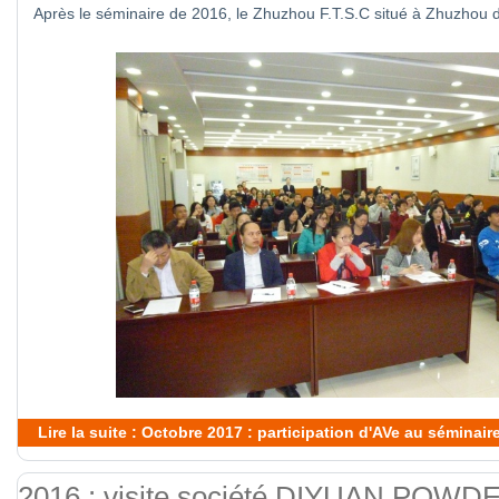
Après le séminaire de 2016, le Zhuzhou F.T.S.C situé à Zhuzhou 
Lire la suite : Octobre 2017 : participation d'AVe au séminai
2016 : visite société DIYUAN P