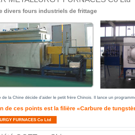
ivers fours industriels de frittage
de la Chine décide d’aider le petit frère Chinois. Il lance un programme
n de ces points est la filière «Carbure de tungst
ALLURGY FURNACES Co Ltd