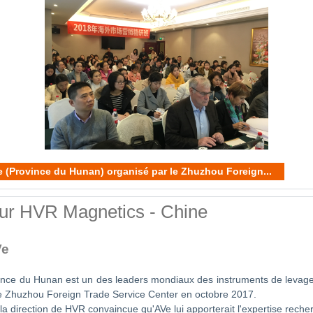
e (Province du Hunan) organisé par le Zhuzhou Foreign...
our HVR Magnetics - Chine
Ve
ince du Hunan est un des leaders mondiaux des instruments de levage él
é le Zhuzhou Foreign Trade Service Center en octobre 2017.
 la direction de HVR convaincue qu'AVe lui apporterait l'expertise rec