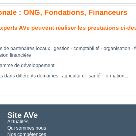
onale : ONG, Fondations, Financeurs
xperts AVe peuvent réaliser les prestations ci-d
s de partenaires locaux : gestion - comptabilité - organisation -
asion financière
ramme de développement
s dans différents domaines : agriculture - santé - formation...
Site AVe
Actualités
Qui sommes nous
Nos compétences