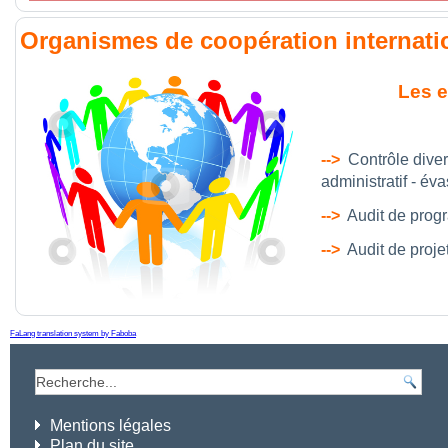
Organismes de coopération internati
Les e
-->
Contrôle diver
administratif - év
-->
Audit de prog
-->
Audit de projet
FaLang translation system by Faboba
Mentions légales
Plan du site