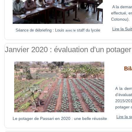
A la demand
effectué, e
Cotonou).
Lire la Sui
Séance de débriefing : Louis
staff du lycée
avec le
Janvier 2020 : évaluation d'un potage
Bi
A la dem
d’évalua
2015/201
potager 
Lire la s
Le potager de Passari en 2020 : une belle réussite