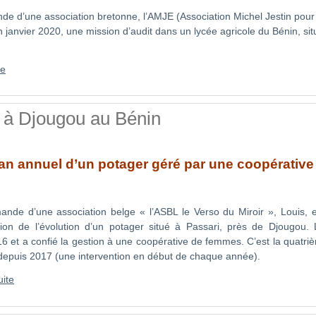
e d’une association bretonne, l’AMJE (Association Michel Jestin pour 
n janvier 2020, une mission d’audit dans un lycée agricole du Bénin, s
te
r à Djougou au Bénin
lan annuel d’un potager géré par une coopérativ
ande d’une association belge « l’ASBL le Verso du Miroir », Louis, 
tion de l’évolution d’un potager situé à Passari, près de Djougou. 
6 et a confié la gestion à une coopérative de femmes. C’est la quatrièm
depuis 2017 (une intervention en début de chaque année).
uite