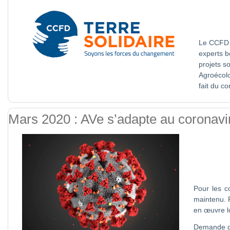
Le CCFD e
experts b
projets s
Agroécolo
fait du c
Mars 2020 : AVe s’adapte au coronavi
Pour les c
maintenu. 
en œuvre l
Demande d